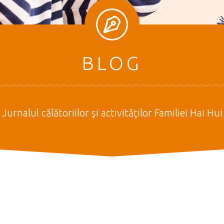
BLOG
Jurnalul călătoriilor şi activităţilor Familiei Hai Hui