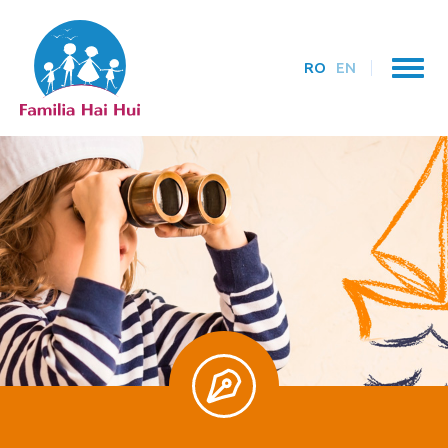
RO
EN