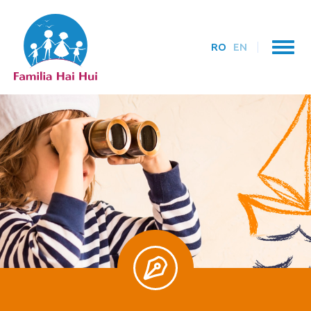
RO
EN