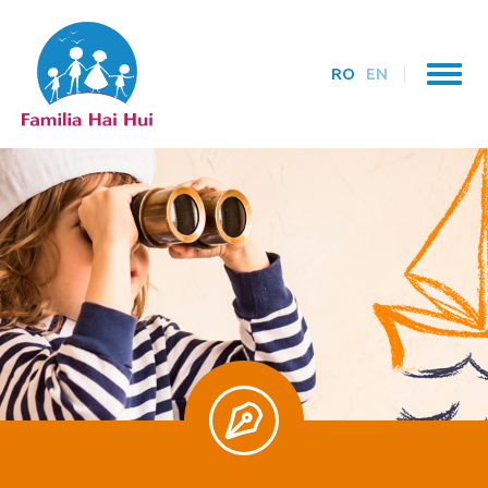
RO
EN