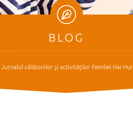
BLOG
Jurnalul călătoriilor şi activităţilor Familiei Hai Hui