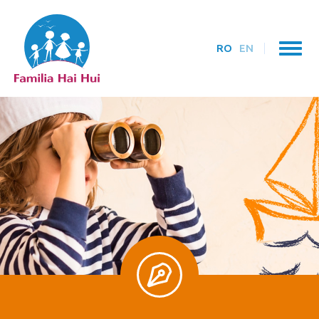
RO
EN