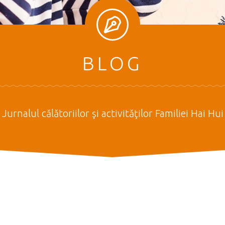
BLOG
Jurnalul călătoriilor şi activităţilor Familiei Hai Hui