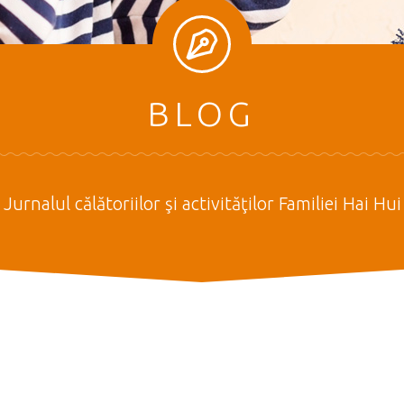
BLOG
Jurnalul călătoriilor şi activităţilor Familiei Hai Hui