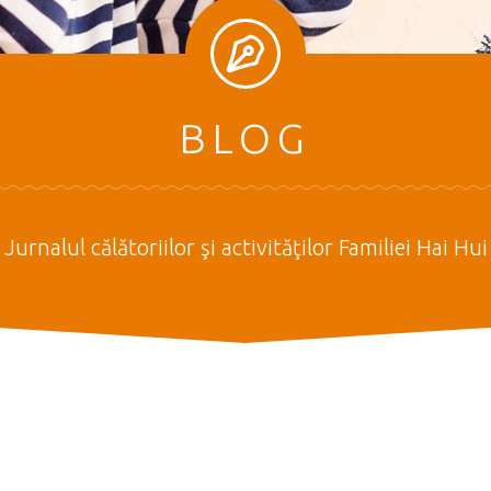
BLOG
Jurnalul călătoriilor şi activităţilor Familiei Hai Hui