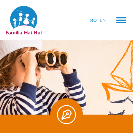
RO
EN