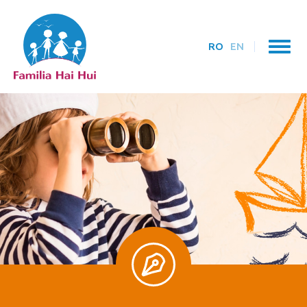
RO
EN