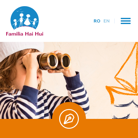
RO
EN