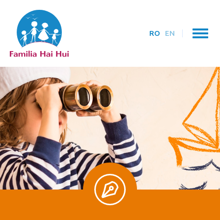
RO
EN