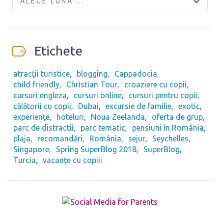
ALEGE LUNA ...
Etichete
atracții turistice
blogging
Cappadocia
child friendly
Christian Tour
croaziere cu copii
cursuri engleza
cursuri online
cursuri pentru copii
călătorii cu copii
Dubai
excursie de familie
exotic
experiențe
hoteluri
Noua Zeelanda
oferta de grup
parc de distractii
parc tematic
pensiuni în România
plaja
recomandări
România
sejur
Seychelles
Singapore
Spring SuperBlog 2018
SuperBlog
Turcia
vacanțe cu copiii