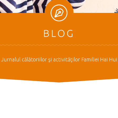
BLOG
Jurnalul călătoriilor şi activităţilor Familiei Hai Hui