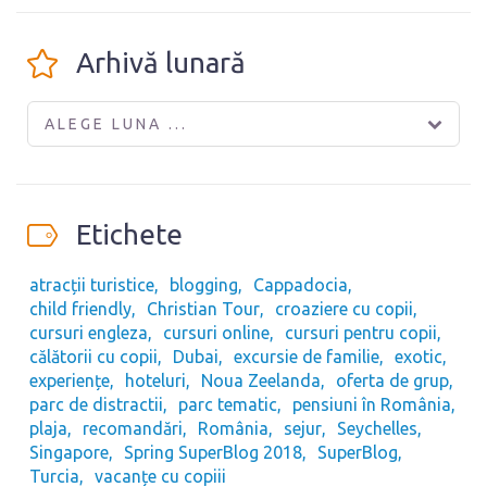
Arhivă lunară
ALEGE LUNA ...
Etichete
atracții turistice
blogging
Cappadocia
child friendly
Christian Tour
croaziere cu copii
cursuri engleza
cursuri online
cursuri pentru copii
călătorii cu copii
Dubai
excursie de familie
exotic
experiențe
hoteluri
Noua Zeelanda
oferta de grup
parc de distractii
parc tematic
pensiuni în România
plaja
recomandări
România
sejur
Seychelles
Singapore
Spring SuperBlog 2018
SuperBlog
Turcia
vacanțe cu copiii