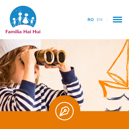
RO
EN