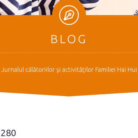
BLOG
Jurnalul călătoriilor şi activităţilor Familiei Hai Hui
1280