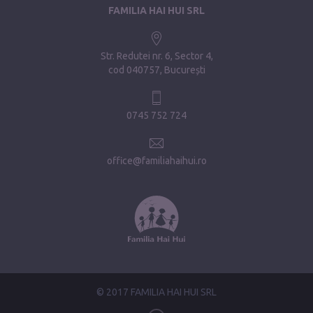
FAMILIA HAI HUI SRL
Str. Redutei nr. 6, Sector 4
cod 040757, București
0745 752 724
office@familiahaihui.ro
© 2017 FAMILIA HAI HUI SRL