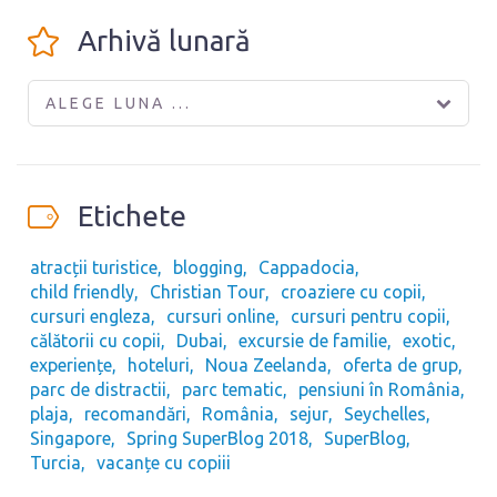
Arhivă lunară
ALEGE LUNA ...
Etichete
atracții turistice
blogging
Cappadocia
child friendly
Christian Tour
croaziere cu copii
cursuri engleza
cursuri online
cursuri pentru copii
călătorii cu copii
Dubai
excursie de familie
exotic
experiențe
hoteluri
Noua Zeelanda
oferta de grup
parc de distractii
parc tematic
pensiuni în România
plaja
recomandări
România
sejur
Seychelles
Singapore
Spring SuperBlog 2018
SuperBlog
Turcia
vacanțe cu copiii