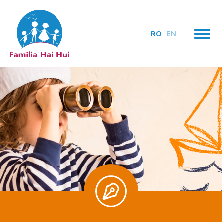
RO
EN