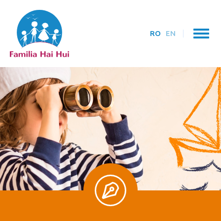
RO
EN