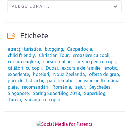
ALEGE LUNA ...
Etichete
atracții turistice
blogging
Cappadocia
child friendly
Christian Tour
croaziere cu copii
cursuri engleza
cursuri online
cursuri pentru copii
călătorii cu copii
Dubai
excursie de familie
exotic
experiențe
hoteluri
Noua Zeelanda
oferta de grup
parc de distractii
parc tematic
pensiuni în România
plaja
recomandări
România
sejur
Seychelles
Singapore
Spring SuperBlog 2018
SuperBlog
Turcia
vacanțe cu copiii