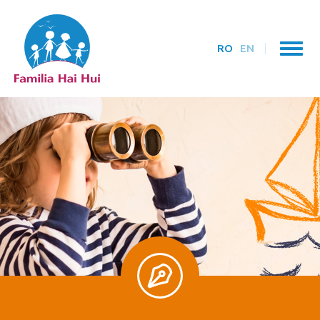
RO
EN