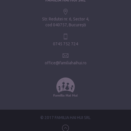
Str. Redutei nr. 6, Sector 4
cod 040757, București
0745 752 724
office@familiahaihui.ro
© 2017 FAMILIA HAI HUI SRL