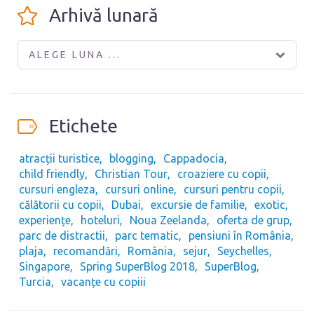
Arhivă lunară
ALEGE LUNA ...
Etichete
atracții turistice
blogging
Cappadocia
child friendly
Christian Tour
croaziere cu copii
cursuri engleza
cursuri online
cursuri pentru copii
călătorii cu copii
Dubai
excursie de familie
exotic
experiențe
hoteluri
Noua Zeelanda
oferta de grup
parc de distractii
parc tematic
pensiuni în România
plaja
recomandări
România
sejur
Seychelles
Singapore
Spring SuperBlog 2018
SuperBlog
Turcia
vacanțe cu copiii