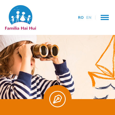
RO
EN