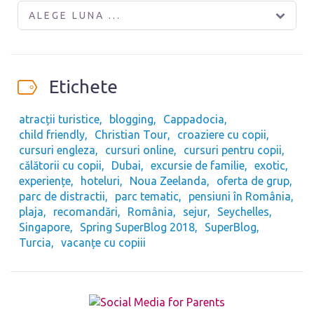
ALEGE LUNA ...
Etichete
atracții turistice
blogging
Cappadocia
child friendly
Christian Tour
croaziere cu copii
cursuri engleza
cursuri online
cursuri pentru copii
călătorii cu copii
Dubai
excursie de familie
exotic
experiențe
hoteluri
Noua Zeelanda
oferta de grup
parc de distractii
parc tematic
pensiuni în România
plaja
recomandări
România
sejur
Seychelles
Singapore
Spring SuperBlog 2018
SuperBlog
Turcia
vacanțe cu copiii