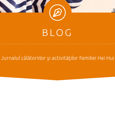
BLOG
Jurnalul călătoriilor şi activităţilor Familiei Hai Hui