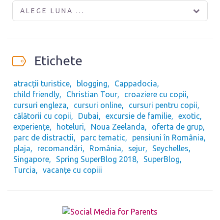
ALEGE LUNA ...
Etichete
atracții turistice
blogging
Cappadocia
child friendly
Christian Tour
croaziere cu copii
cursuri engleza
cursuri online
cursuri pentru copii
călătorii cu copii
Dubai
excursie de familie
exotic
experiențe
hoteluri
Noua Zeelanda
oferta de grup
parc de distractii
parc tematic
pensiuni în România
plaja
recomandări
România
sejur
Seychelles
Singapore
Spring SuperBlog 2018
SuperBlog
Turcia
vacanțe cu copiii