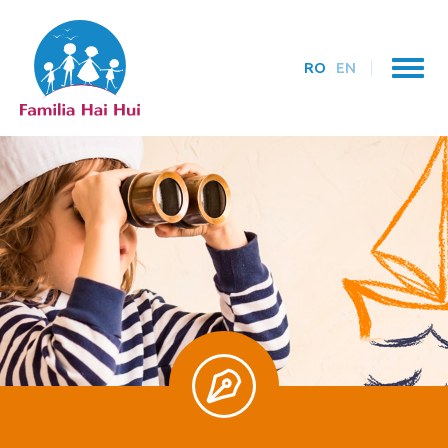
RO
EN