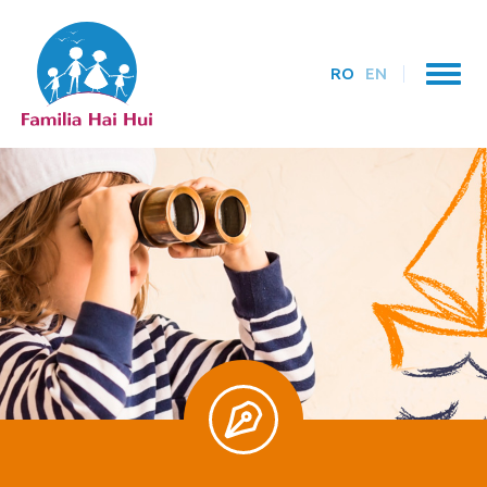
RO
EN