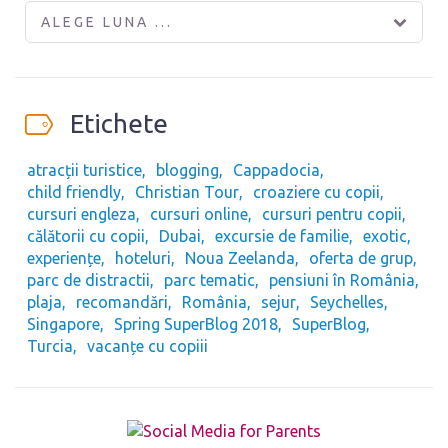
ALEGE LUNA ...
Etichete
atracții turistice
blogging
Cappadocia
child friendly
Christian Tour
croaziere cu copii
cursuri engleza
cursuri online
cursuri pentru copii
călătorii cu copii
Dubai
excursie de familie
exotic
experiențe
hoteluri
Noua Zeelanda
oferta de grup
parc de distractii
parc tematic
pensiuni în România
plaja
recomandări
România
sejur
Seychelles
Singapore
Spring SuperBlog 2018
SuperBlog
Turcia
vacanțe cu copiii