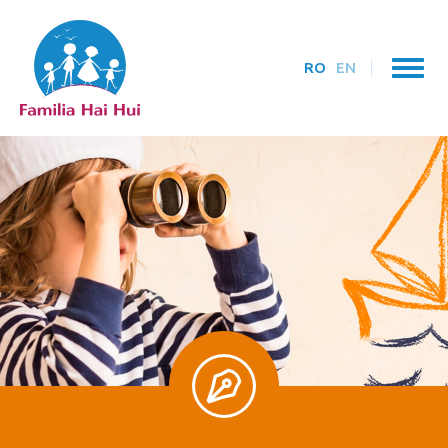
RO
EN