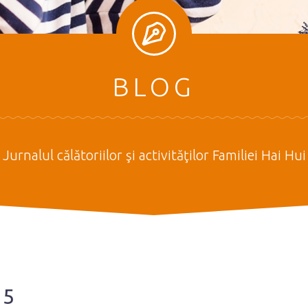
BLOG
Jurnalul călătoriilor şi activităţilor Familiei Hai Hui
15