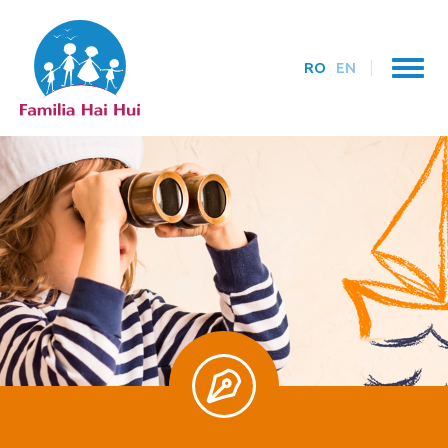
RO
EN