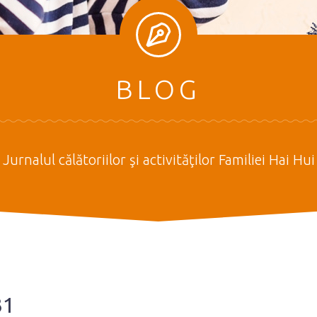
BLOG
Jurnalul călătoriilor şi activităţilor Familiei Hai Hui
31