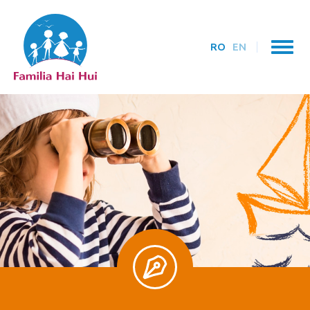
RO
EN