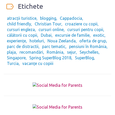
Etichete
atracții turistice
blogging
Cappadocia
child friendly
Christian Tour
croaziere cu copii
cursuri engleza
cursuri online
cursuri pentru copii
călătorii cu copii
Dubai
excursie de familie
exotic
experiențe
hoteluri
Noua Zeelanda
oferta de grup
parc de distractii
parc tematic
pensiuni în România
plaja
recomandări
România
sejur
Seychelles
Singapore
Spring SuperBlog 2018
SuperBlog
Turcia
vacanțe cu copiii