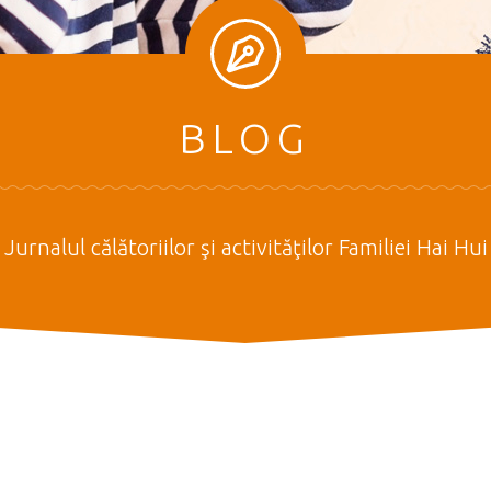
BLOG
Jurnalul călătoriilor şi activităţilor Familiei Hai Hui