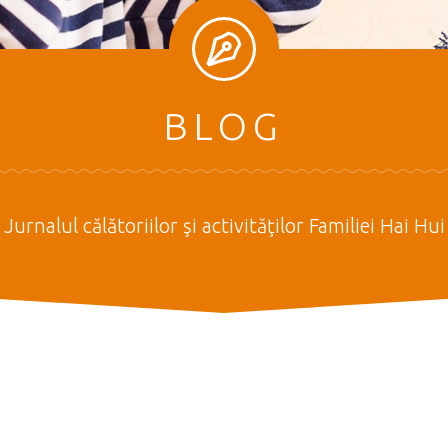
BLOG
Jurnalul călătoriilor şi activităţilor Familiei Hai Hui