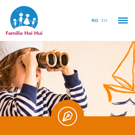
RO
EN