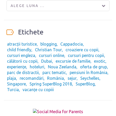
ALEGE LUNA ...
Etichete
atracții turistice
blogging
Cappadocia
child friendly
Christian Tour
croaziere cu copii
cursuri engleza
cursuri online
cursuri pentru copii
călătorii cu copii
Dubai
excursie de familie
exotic
experiențe
hoteluri
Noua Zeelanda
oferta de grup
parc de distractii
parc tematic
pensiuni în România
plaja
recomandări
România
sejur
Seychelles
Singapore
Spring SuperBlog 2018
SuperBlog
Turcia
vacanțe cu copiii