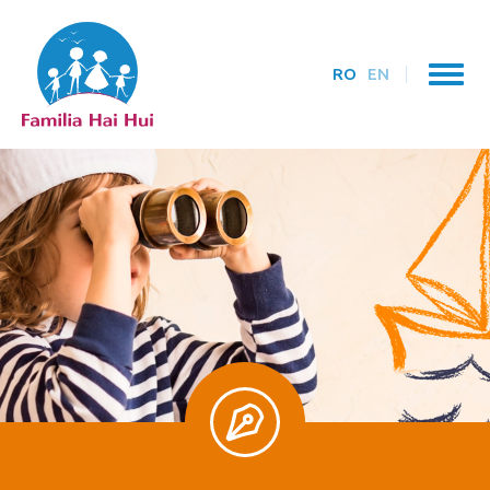
RO
EN