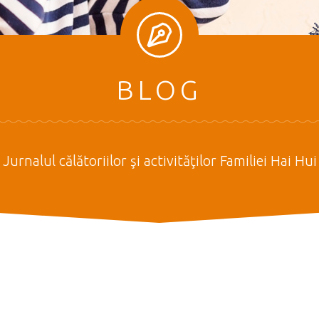
BLOG
Jurnalul călătoriilor şi activităţilor Familiei Hai Hui