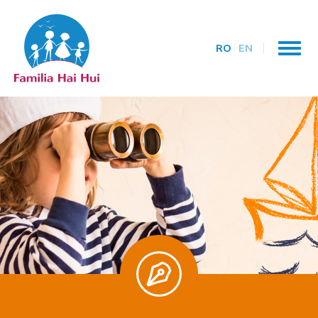
RO
EN