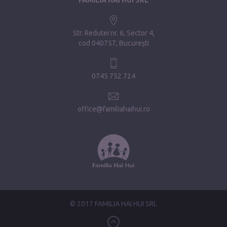
Str. Redutei nr. 6, Sector 4
cod 040757, București
0745 752 724
office@familiahaihui.ro
© 2017 FAMILIA HAI HUI SRL