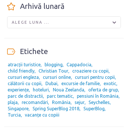
Arhivă lunară
ALEGE LUNA ...
Etichete
atracții turistice
blogging
Cappadocia
child friendly
Christian Tour
croaziere cu copii
cursuri engleza
cursuri online
cursuri pentru copii
călătorii cu copii
Dubai
excursie de familie
exotic
experiențe
hoteluri
Noua Zeelanda
oferta de grup
parc de distractii
parc tematic
pensiuni în România
plaja
recomandări
România
sejur
Seychelles
Singapore
Spring SuperBlog 2018
SuperBlog
Turcia
vacanțe cu copiii