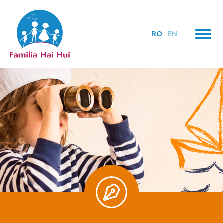
RO
EN