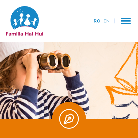
RO
EN