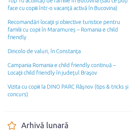
Top 10 activități de familie în Bucovina (sau ce poți
face cu copiii într-o vacanță activă în Bucovina)
Recomandări locaţii și obiective turistice pentru
familii cu copii în Maramureș – Romania e child
friendly
Dincolo de valuri, în Constanţa
Campania Romania e child friendly continuă –
Locaţii child friendly în judeţul Braşov
Vizita cu copiii la DINO PARC Râşnov (tips & tricks și
concurs)
Arhivă lunară