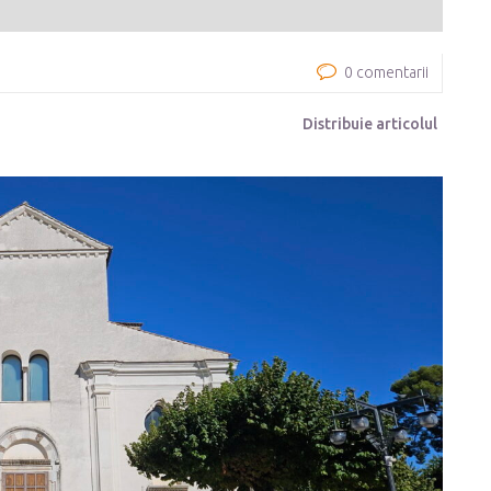
0 comentarii
Distribuie articolul