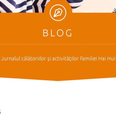
BLOG
Jurnalul călătoriilor şi activităţilor Familiei Hai Hui
3