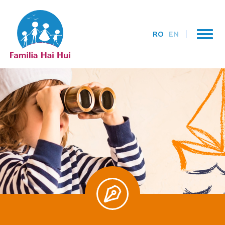
RO
EN