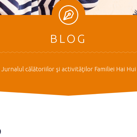
BLOG
Jurnalul călătoriilor şi activităţilor Familiei Hai Hui
9