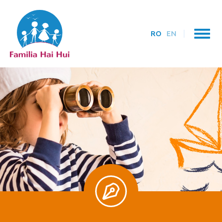
RO
EN