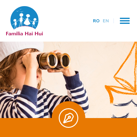
RO
EN