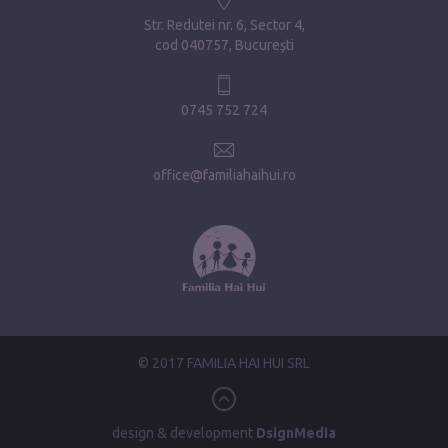
Str. Redutei nr. 6, Sector 4
cod 040757, București
0745 752 724
office@familiahaihui.ro
© 2017 FAMILIA HAI HUI SRL
design & development
DsignMedia