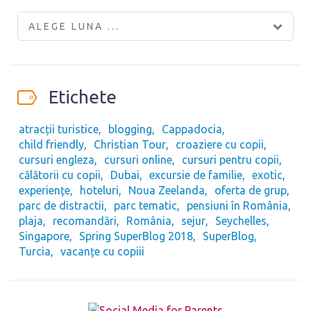
ALEGE LUNA ...
Etichete
atracții turistice
blogging
Cappadocia
child friendly
Christian Tour
croaziere cu copii
cursuri engleza
cursuri online
cursuri pentru copii
călătorii cu copii
Dubai
excursie de familie
exotic
experiențe
hoteluri
Noua Zeelanda
oferta de grup
parc de distractii
parc tematic
pensiuni în România
plaja
recomandări
România
sejur
Seychelles
Singapore
Spring SuperBlog 2018
SuperBlog
Turcia
vacanțe cu copiii