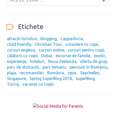
ALEGE LUNA ...
Etichete
atracții turistice
blogging
Cappadocia
child friendly
Christian Tour
croaziere cu copii
cursuri engleza
cursuri online
cursuri pentru copii
călătorii cu copii
Dubai
excursie de familie
exotic
experiențe
hoteluri
Noua Zeelanda
oferta de grup
parc de distractii
parc tematic
pensiuni în România
plaja
recomandări
România
sejur
Seychelles
Singapore
Spring SuperBlog 2018
SuperBlog
Turcia
vacanțe cu copiii