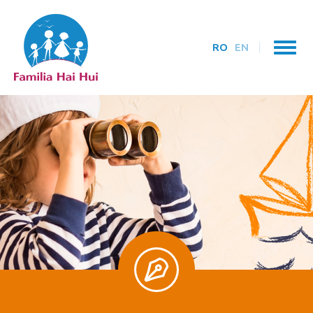
RO
EN