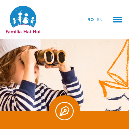
RO
EN