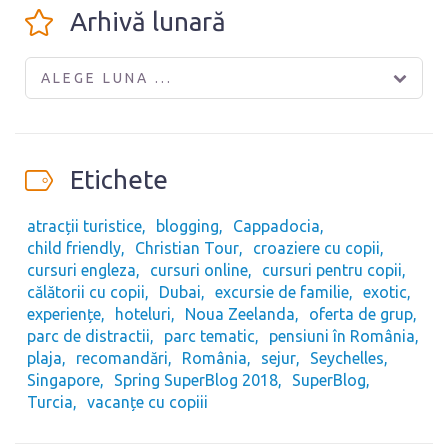
Arhivă lunară
ALEGE LUNA ...
Etichete
atracții turistice
blogging
Cappadocia
child friendly
Christian Tour
croaziere cu copii
cursuri engleza
cursuri online
cursuri pentru copii
călătorii cu copii
Dubai
excursie de familie
exotic
experiențe
hoteluri
Noua Zeelanda
oferta de grup
parc de distractii
parc tematic
pensiuni în România
plaja
recomandări
România
sejur
Seychelles
Singapore
Spring SuperBlog 2018
SuperBlog
Turcia
vacanțe cu copiii