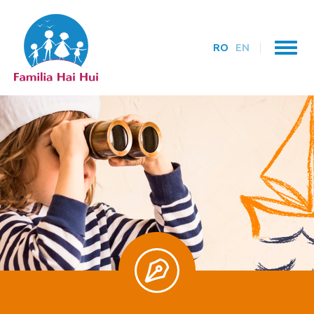
RO
EN