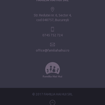
Str. Redutei nr. 6, Sector 4
cod 040757, București
0745 752 724
office@familiahaihui.ro
© 2017 FAMILIA HAI HUI SRL