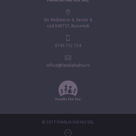
Str. Redutei nr. 6, Sector 4
cod 040757, București
0745 752 724
office@familiahaihui.ro
© 2017 FAMILIA HAI HUI SRL