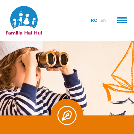
RO
EN