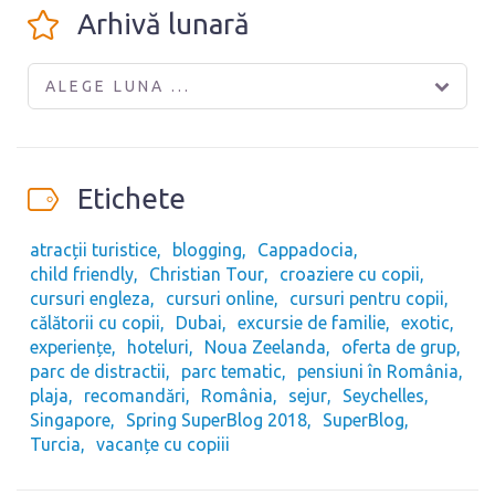
Arhivă lunară
ALEGE LUNA ...
Etichete
atracții turistice
blogging
Cappadocia
child friendly
Christian Tour
croaziere cu copii
cursuri engleza
cursuri online
cursuri pentru copii
călătorii cu copii
Dubai
excursie de familie
exotic
experiențe
hoteluri
Noua Zeelanda
oferta de grup
parc de distractii
parc tematic
pensiuni în România
plaja
recomandări
România
sejur
Seychelles
Singapore
Spring SuperBlog 2018
SuperBlog
Turcia
vacanțe cu copiii