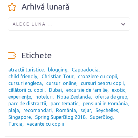
Arhivă lunară
ALEGE LUNA ...
Etichete
atracții turistice
blogging
Cappadocia
child friendly
Christian Tour
croaziere cu copii
cursuri engleza
cursuri online
cursuri pentru copii
călătorii cu copii
Dubai
excursie de familie
exotic
experiențe
hoteluri
Noua Zeelanda
oferta de grup
parc de distractii
parc tematic
pensiuni în România
plaja
recomandări
România
sejur
Seychelles
Singapore
Spring SuperBlog 2018
SuperBlog
Turcia
vacanțe cu copiii