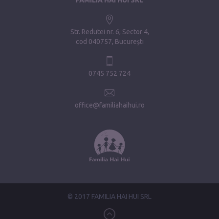
Str. Redutei nr. 6, Sector 4
cod 040757, București
0745 752 724
office@familiahaihui.ro
© 2017 FAMILIA HAI HUI SRL