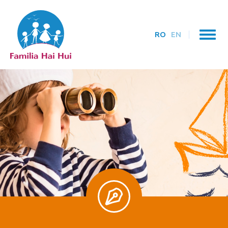
RO
EN