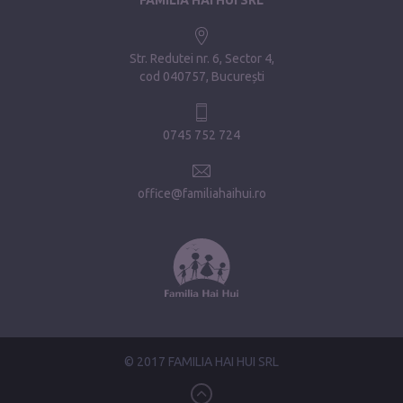
Str. Redutei nr. 6, Sector 4
cod 040757, București
0745 752 724
office@familiahaihui.ro
© 2017 FAMILIA HAI HUI SRL