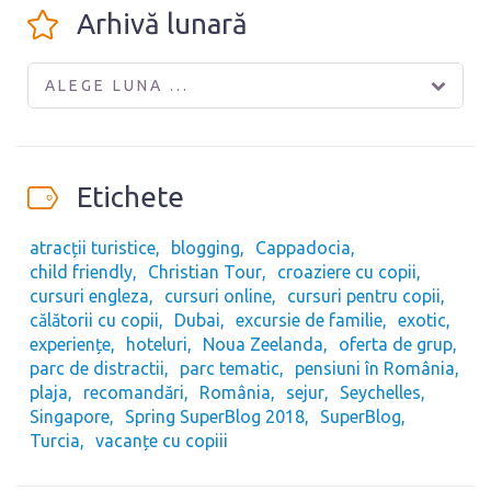
Arhivă lunară
ALEGE LUNA ...
Etichete
atracții turistice
blogging
Cappadocia
child friendly
Christian Tour
croaziere cu copii
cursuri engleza
cursuri online
cursuri pentru copii
călătorii cu copii
Dubai
excursie de familie
exotic
experiențe
hoteluri
Noua Zeelanda
oferta de grup
parc de distractii
parc tematic
pensiuni în România
plaja
recomandări
România
sejur
Seychelles
Singapore
Spring SuperBlog 2018
SuperBlog
Turcia
vacanțe cu copiii