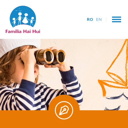
RO
EN