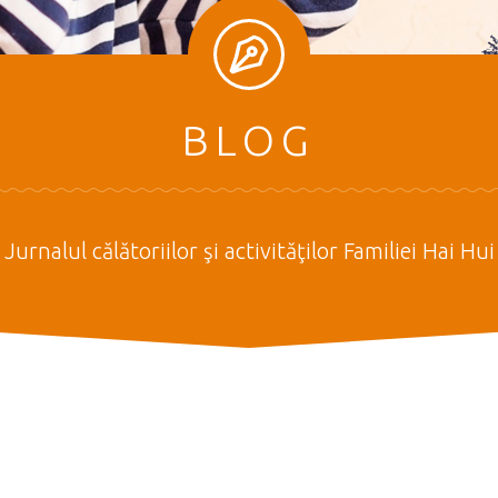
BLOG
Jurnalul călătoriilor şi activităţilor Familiei Hai Hui