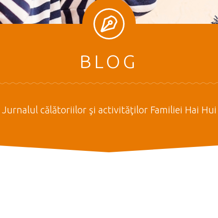
BLOG
Jurnalul călătoriilor şi activităţilor Familiei Hai Hui