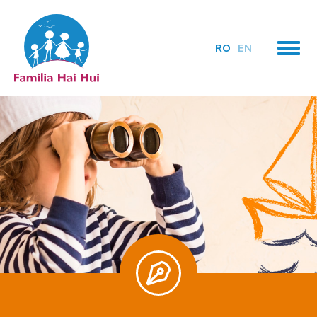
RO
EN